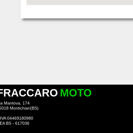
FRACCARO
MOTO
ia Mantova, 174
5018 Montichiari(BS)
.IVA 04469180980
EA BS - 617036