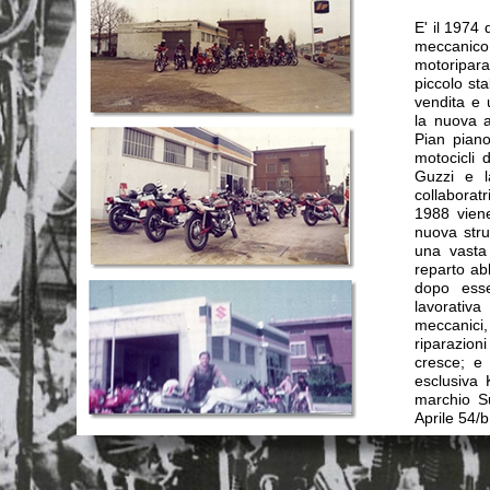
E' il 1974
meccanico
motoripara
piccolo st
vendita e 
la nuova a
Pian piano
motocicli 
Guzzi e l
collaborat
1988 viene
nuova stru
una vasta
reparto ab
dopo esse
lavorativa
meccanici,
riparazioni
cresce; e
esclusiva 
marchio Su
Aprile 54/b