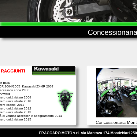
Concessionaria 
I RAGGIUNTI
n Italia
10R 2004/2005 Kawasaki ZX-6R 2007
 accessori anno 2008
ty Award
ro unità ritirate 2009
ro unità ritirate 2010
ero ricambi 2011
ro unità ritirate 2012
ro unità ritirate 2013
vità di vendita accessori e abbigliamento 2014
ro unità ritirate 2015
Concessionaria Monti
FRACCARO MOTO s.r.l. via Mantova 174 Montichiari 25018